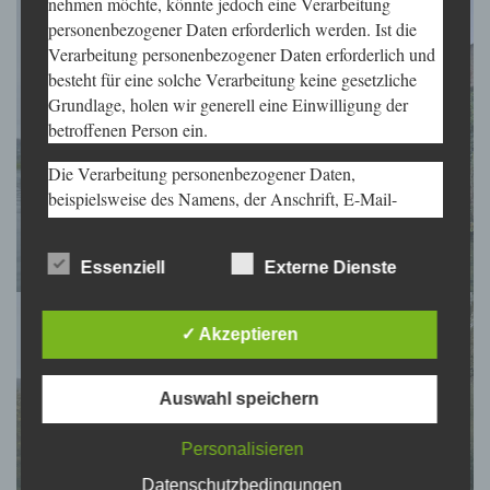
nehmen möchte, könnte jedoch eine Verarbeitung
personenbezogener Daten erforderlich werden. Ist die
Verarbeitung personenbezogener Daten erforderlich und
besteht für eine solche Verarbeitung keine gesetzliche
Grundlage, holen wir generell eine Einwilligung der
betroffenen Person ein.
Die Verarbeitung personenbezogener Daten,
beispielsweise des Namens, der Anschrift, E-Mail-
Adresse oder Telefonnummer einer betroffenen Person,
erfolgt stets im Einklang mit der Datenschutz-
Essenziell
Externe Dienste
Grundverordnung und in Übereinstimmung mit den für
uns geltenden landesspezifischen
Datenschutzbestimmungen. Mittels dieser
✓ Akzeptieren
Datenschutzerklärung möchte unser Verein die
Öffentlichkeit über Art, Umfang und Zweck der von uns
erhobenen, genutzten und verarbeiteten
Auswahl speichern
personenbezogenen Daten informieren. Ferner werden
betroffene Personen mittels dieser Datenschutzerklärung
Personalisieren
über die ihnen zustehenden Rechte aufgeklärt.
Datenschutzbedingungen