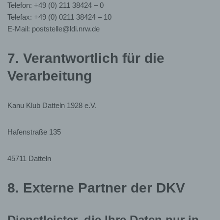
Telefon: +49 (0) 211 38424 – 0
DSGVO), oder
Telefax: +49 (0) 0211 38424 – 10
zur Wahrung berechtigter Interessen des
KKD
unter
E-Mail: poststelle@ldi.nrw.de
Abwägung der schützenswerten Interessen der
Betroffenen (Artikel 6 (1) (f) DSGVO).
7. Verantwortlich für die
haben Sie im Einzelfall ausdrücklich Ihre Einwilligung in
Verarbeitung
die Verarbeitung Ihrer personenbezogenen Daten
erteilt, ist diese Einwilligung die Rechtsgrundlage für die
Verarbeitung (Artikel 6 (1) (a) DSGVO).
Kanu Klub Datteln 1928 e.V.
Der
KKD
verwaltet die Mitgliederdaten gemeinsam mit
dem DKV gem. Art. 26 DSGVO.
Hafenstraße 135
2. Übermittlung und
45711 Datteln
Weitergabe der
personenbezogenen Daten
8. Externe Partner der DKV
Der
KKD
übermittelt Ihre personenbezogenen
Dienstleister, die Ihre Daten nur in
Daten im Rahmen des berechtigten Interesses