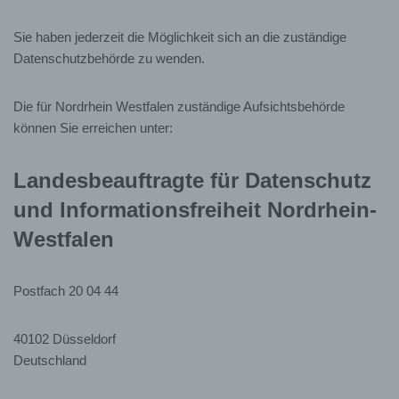
Geburtsdatum
Sie haben jederzeit die Möglichkeit sich an die zuständige
Datenschutzbehörde zu wenden.
Geschlecht
Die für Nordrhein Westfalen zuständige Aufsichtsbehörde
Mitgliedsstatus
können Sie erreichen unter:
Eintrittsdatum
Landesbeauftragte für Datenschutz
Bankverbindung
und Informationsfreiheit Nordrhein-
Westfalen
Der
KKD
verarbeitet Ihre personenbezogenen
Daten auf Grundlage der nachfolgend aufgeführten
Vorschriften:
Postfach 20 04 44
40102 Düsseldorf
zum Zwecke der Durchführung von
Geschäftsprozessen (Artikel 6 (1) (b) DSGVO),
Deutschland
zur Erfüllung rechtlicher Pflichten (Artikel 6 (1) (c)