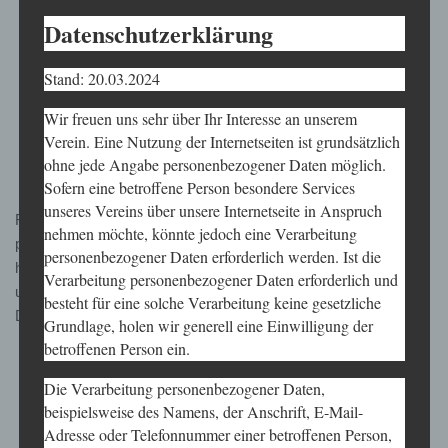
Datenschutzerklärung
Versand von Mitgliederlisten an Vorstände Versand von
Mitgliederlisten an Funktionäre
Stand: 20.03.2024
Meldungen von Sportlern an den Stadtsportverband und
andere Dachverbände
Wir freuen uns sehr über Ihr Interesse an unserem
Verein. Eine Nutzung der Internetseiten ist grundsätzlich
Meldung der Mitglieder Daten an den DKV und an die
ohne jede Angabe personenbezogener Daten möglich.
Landesverbände
Sofern eine betroffene Person besondere Services
unseres Vereins über unsere Internetseite in Anspruch
Für die oben genannten Zwecke verarbeitet der
KKD
nehmen möchte, könnte jedoch eine Verarbeitung
personenbezogene Daten, die Sie selbst zur Verfügung gestellt
personenbezogener Daten erforderlich werden. Ist die
haben oder die im Zusammenhang mit Ihrer Mitgliedschaft bei
Verarbeitung personenbezogener Daten erforderlich und
uns anfallen. Es handelt sich hierbei um folgende
besteht für eine solche Verarbeitung keine gesetzliche
Datenkategorien:
Grundlage, holen wir generell eine Einwilligung der
betroffenen Person ein.
Mitgliedsnummer
Die Verarbeitung personenbezogener Daten,
Personendaten
beispielsweise des Namens, der Anschrift, E-Mail-
Adresse oder Telefonnummer einer betroffenen Person,
Adressdaten