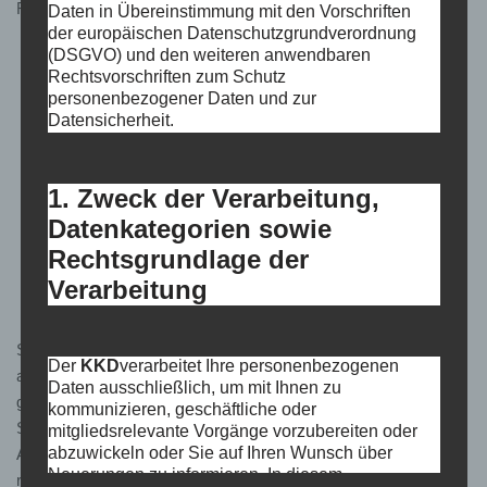
Rahmen des berechtigten Interesses gegebenenfalls an:
Daten in Übereinstimmung mit den Vorschriften
der europäischen Datenschutzgrundverordnung
(DSGVO) und den weiteren anwendbaren
andere Dienstleister
Rechtsvorschriften zum Schutz
personenbezogener Daten und zur
sonstige Empfänger, wie z.B. Steuer- und Rechtsberater,
Datensicherheit.
Gerichte, Anbieter von Versicherungs- und
Vorsorgeleistungen oder Geschäftspartnern, die im Rahmen
der Vereinstätigkeit aktiv werden,
1. Zweck der Verarbeitung,
IT-Dienstleister, Lettershop Betreiber etc.
Datenkategorien sowie
Rechtsgrundlage der
3. Speicherfristen
Verarbeitung
Soweit bei der Erhebung keine ausdrückliche Speicherdauer
Der
KKD
verarbeitet Ihre personenbezogenen
angegeben wird, werden Ihre personenbezogenen Daten
Daten ausschließlich, um mit Ihnen zu
gelöscht, wenn diese nicht mehr zur Erfüllung des Zweckes der
kommunizieren, geschäftliche oder
Speicherung erforderlich sind und keine gesetzlichen
mitgliedsrelevante Vorgänge vorzubereiten oder
abzuwickeln oder Sie auf Ihren Wunsch über
Aufbewahrungspflichten (z.B. handels-, steuer- oder
Neuerungen zu informieren. In diesem
rentenrechtliche Aufbewahrungspflichten) eine längere