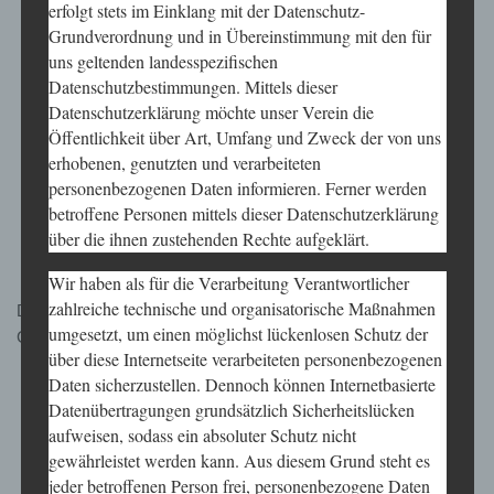
erfolgt stets im Einklang mit der Datenschutz-
Nationalität
Grundverordnung und in Übereinstimmung mit den für
uns geltenden landesspezifischen
Kommunikationsdaten
Datenschutzbestimmungen. Mittels dieser
Geburtsdatum
Datenschutzerklärung möchte unser Verein die
Öffentlichkeit über Art, Umfang und Zweck der von uns
Geschlecht
erhobenen, genutzten und verarbeiteten
Mitgliedsstatus
personenbezogenen Daten informieren. Ferner werden
betroffene Personen mittels dieser Datenschutzerklärung
Eintrittsdatum
über die ihnen zustehenden Rechte aufgeklärt.
Bankverbindung
Wir haben als für die Verarbeitung Verantwortlicher
zahlreiche technische und organisatorische Maßnahmen
Der
KKD
verarbeitet Ihre personenbezogenen Daten auf
umgesetzt, um einen möglichst lückenlosen Schutz der
Grundlage der nachfolgend aufgeführten Vorschriften:
über diese Internetseite verarbeiteten personenbezogenen
Daten sicherzustellen. Dennoch können Internetbasierte
zum Zwecke der Durchführung von Geschäftsprozessen
Datenübertragungen grundsätzlich Sicherheitslücken
(Artikel 6 (1) (b) DSGVO),
aufweisen, sodass ein absoluter Schutz nicht
gewährleistet werden kann. Aus diesem Grund steht es
zur Erfüllung rechtlicher Pflichten (Artikel 6 (1) (c) DSGVO),
jeder betroffenen Person frei, personenbezogene Daten
oder