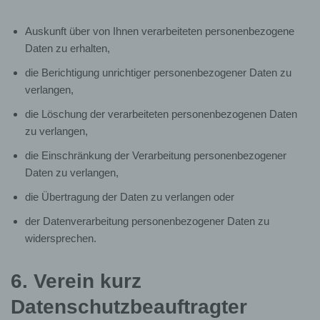
Meldung der Mitglieder Daten an den DKV und an die
Landesverbände
Auskunft über von Ihnen verarbeiteten personenbezogene
Daten zu erhalten,
Für die oben genannten Zwecke verarbeitet
die Berichtigung unrichtiger personenbezogener Daten zu
der
KKD
personenbezogene Daten, die Sie selbst
verlangen,
zur Verfügung gestellt haben oder die im
Zusammenhang mit Ihrer Mitgliedschaft bei uns
die Löschung der verarbeiteten personenbezogenen Daten
anfallen. Es handelt sich hierbei um folgende
zu verlangen,
Datenkategorien:
die Einschränkung der Verarbeitung personenbezogener
Daten zu verlangen,
Mitgliedsnummer
die Übertragung der Daten zu verlangen oder
Personendaten
der Datenverarbeitung personenbezogener Daten zu
widersprechen.
Adressdaten
6. Verein kurz
Nationalität
Datenschutzbeauftragter
Kommunikationsdaten