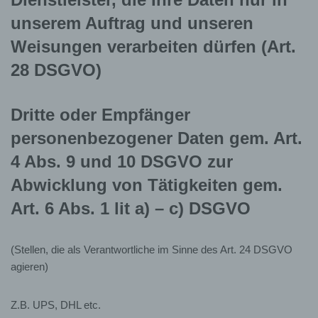
gegebenenfalls an:
unserem Auftrag und unseren
Weisungen verarbeiten dürfen (Art.
28 DSGVO)
andere Dienstleister
sonstige Empfänger, wie z.B. Steuer- und
Dritte oder Empfänger
Rechtsberater, Gerichte, Anbieter von Versicherungs-
und Vorsorgeleistungen oder Geschäftspartnern, die im
personenbezogener Daten gem. Art.
Rahmen der Vereinstätigkeit aktiv werden,
4 Abs. 9 und 10 DSGVO zur
IT-Dienstleister, Lettershop Betreiber etc.
Abwicklung von Tätigkeiten gem.
3. Speicherfristen
Art. 6 Abs. 1 lit a) – c) DSGVO
(Stellen, die als Verantwortliche im Sinne des Art. 24 DSGVO
Soweit bei der Erhebung keine ausdrückliche
agieren)
Speicherdauer angegeben wird, werden Ihre
personenbezogenen Daten gelöscht, wenn diese
nicht mehr zur Erfüllung des Zweckes der
Z.B. UPS, DHL etc.
Speicherung erforderlich sind und keine