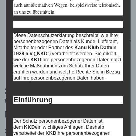
auch auf alternativen Wegen, beispielsweise telefonisch,
zur Wahrung berechtigter Interessen des
KKD
unter
an uns zu übermitteln.
Abwägung der schützenswerten Interessen der Betroffenen
(Artikel 6 (1) (f) DSGVO).
haben Sie im Einzelfall ausdrücklich Ihre Einwilligung in die
Diese Datenschutzerklärung beschreibt, wie Ihre
Verarbeitung Ihrer personenbezogenen Daten erteilt, ist diese
personenbezogenen Daten als Kunde, Lieferant,
Mitarbeiter oder Partner des
Kanu Klub Datteln
Einwilligung die Rechtsgrundlage für die Verarbeitung (Artikel
1928 e.V.
(„
KKD
“) verarbeitet werden. Sie erklärt,
6 (1) (a) DSGVO).
wie der
KKD
Ihre personenbezogenen Daten nutzt,
Der
KKD
verwaltet die Mitgliederdaten gemeinsam mit dem
welche Maßnahmen zum Schutz Ihrer Daten
ergriffen werden und welche Rechte Sie in Bezug
DKV gem. Art. 26 DSGVO.
auf Ihre personenbezogenen Daten haben.
2. Übermittlung und
Einführung
Weitergabe der
personenbezogenen Daten
Der Schutz personenbezogener Daten ist
dem
KKD
ein wichtiges Anliegen. Deshalb
Der
KKD
übermittelt Ihre personenbezogenen Daten im
verarbeitet der
KKD
Ihre personenbezogenen