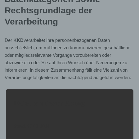
Rechtsgrundlage der
Verarbeitung
Der
KKD
verarbeitet Ihre personenbezogenen Daten
ausschließlich, um mit Ihnen zu kommunizieren, geschäftliche
oder mitgliedsrelevante Vorgänge vorzubereiten oder
abzuwickeln oder Sie auf Ihren Wunsch über Neuerungen zu
informieren. In diesem Zusammenhang fällt eine Vielzahl von
Verarbeitungstätigkeiten an die nachfolgend aufgeführt werden:
Speicherung und Verwaltung der Mitgliederdaten
Datenschutzerklärung
Einzug von Beiträgen per SEPA-Mandat
Einzug für Sonderleistungen
Stand: 20.03.2024
Versand eines Newsletters
Betrieb einer Vereins-Webseite mit Kontaktformular