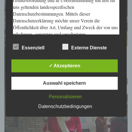
uns geltenden landesspezifischen
Datenschutzbestimmungen. Mittels dieser
Datenschutzerklärung möchte unser Verein die
Öffentlichkeit über Art, Umfang und Zweck der von uns
erhobenen, genutzten und verarbeiteten
personenbezogenen Daten informieren. Ferner werden
betroffene Personen mittels dieser Datenschutzerklärung
Essenziell
Externe Dienste
über die ihnen zustehenden Rechte aufgeklärt.
Wir haben als für die Verarbeitung Verantwortlicher
✓ Akzeptieren
zahlreiche technische und organisatorische Maßnahmen
umgesetzt, um einen möglichst lückenlosen Schutz der
Auswahl speichern
über diese Internetseite verarbeiteten personenbezogenen
Daten sicherzustellen. Dennoch können Internetbasierte
Personalisieren
Datenübertragungen grundsätzlich Sicherheitslücken
aufweisen, sodass ein absoluter Schutz nicht
Datenschutzbedingungen
gewährleistet werden kann. Aus diesem Grund steht es
jeder betroffenen Person frei, personenbezogene Daten
auch auf alternativen Wegen, beispielsweise telefonisch,