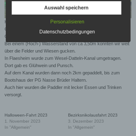
betroffene Personen mittels dieser Datenschutzerklärung
Auswahl speichern
über die ihnen zustehenden Rechte aufgeklärt.
Personalisieren
Kurz vor Jahresende ging es für drei KKD-Kanuten zur
Wir haben als für die Verarbeitung Verantwortlicher
Glühweinfahrt.
Datenschutzbedingungen
zahlreiche technische und organisatorische Maßnahmen
Gepaddelt wurde die Lippe von Ahsen bis Flaesheim.
umgesetzt, um einen möglichst lückenlosen Schutz der
Bei einem (Hoch-) Wasserstand von ca 3,50m konnten wir weit
über diese Internetseite verarbeiteten personenbezogenen
über die Felder und Wiesen gucken.
Daten sicherzustellen. Dennoch können Internetbasierte
In Flaesheim wurde zum Wesel-Datteln-Kanal umgetragen.
Datenübertragungen grundsätzlich Sicherheitslücken
Dort gab es Glühwein und Punsch.
aufweisen, sodass ein absoluter Schutz nicht
Auf dem Kanal wurden dann noch 2km gepaddelt, bis zum
gewährleistet werden kann. Aus diesem Grund steht es
Bootshaus der PG Nasse Brüder Haltern.
jeder betroffenen Person frei, personenbezogene Daten
Auch hier wurden die Paddler mit lecker Essen und Trinken
auch auf alternativen Wegen, beispielsweise telefonisch,
versorgt.
an uns zu übermitteln.
Halloween-Fahrt 2023
Bezirksnikolausfahrt 2023
Diese Datenschutzerklärung beschreibt, wie Ihre
1. November 2023
3. Dezember 2023
personenbezogenen Daten als Kunde, Lieferant,
In "Allgemein"
In "Allgemein"
Mitarbeiter oder Partner des
Kanu Klub Datteln