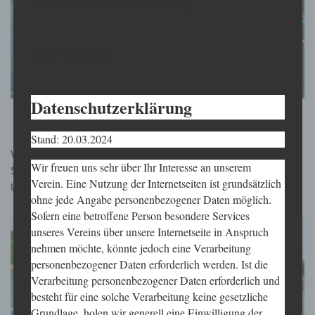
Datenschutzerklärung
Stand: 20.03.2024
Datenschutzerklärung
Stand: 20.03.2024
Wer zwischen 10 und 17 Jahren ist, das bronzene
Wir freuen uns sehr über Ihr Interesse an unserem
Schwimmabzeichen hat, kann mittwochs zwischen 17 und 19
Verein. Eine Nutzung der Internetseiten ist grundsätzlich
Uhr gerne mitmachen.
ohne jede Angabe personenbezogener Daten möglich.
Sofern eine betroffene Person besondere Services
unseres Vereins über unsere Internetseite in Anspruch
nehmen möchte, könnte jedoch eine Verarbeitung
personenbezogener Daten erforderlich werden. Ist die
Verarbeitung personenbezogener Daten erforderlich und
besteht für eine solche Verarbeitung keine gesetzliche
Grundlage, holen wir generell eine Einwilligung der