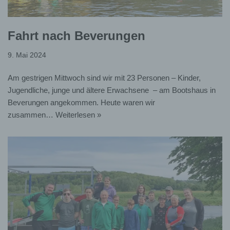
Kommunikationsdaten
Geburtsdatum
Fahrt nach Beverungen
Geschlecht
9. Mai 2024
Mitgliedsstatus
Am gestrigen Mittwoch sind wir mit 23 Personen – Kinder,
Jugendliche, junge und ältere Erwachsene – am Bootshaus in
Eintrittsdatum
Beverungen angekommen. Heute waren wir
zusammen…
Weiterlesen »
Bankverbindung
Der
KKD
verarbeitet Ihre personenbezogenen
Daten auf Grundlage der nachfolgend aufgeführten
Vorschriften:
zum Zwecke der Durchführung von
Geschäftsprozessen (Artikel 6 (1) (b) DSGVO),