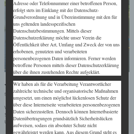
Adresse oder Telefonnummer einer betroffenen Person,
erfolgt stets im Einklang mit der Datenschutz-
Grundverordnung und in Übereinstimmung mit den für
uns geltenden landesspezifischen
Datenschutzbestimmungen. Mittels dieser
Datenschutzerklärung möchte unser Verein die
Öffentlichkeit über Art, Umfang und Zweck der von uns
erhobenen, genutzten und verarbeiteten
personenbezogenen Daten informieren. Ferner werden
betroffene Personen mittels dieser Datenschutzerklärung
über die ihnen zustehenden Rechte aufgeklärt.
Jugendtreff beim KKD
Wir haben als für die Verarbeitung Verantwortlicher
zahlreiche technische und organisatorische Maßnahmen
5. Juni 2024
umgesetzt, um einen möglichst lückenlosen Schutz der
über diese Internetseite verarbeiteten personenbezogenen
Wer zwischen 10 und 17 Jahren ist, das bronzene
Daten sicherzustellen. Dennoch können Internetbasierte
Schwimmabzeichen hat, kann mittwochs zwischen 17 und 19
Datenübertragungen grundsätzlich Sicherheitslücken
Uhr gerne mitmachen.
aufweisen, sodass ein absoluter Schutz nicht
gewährleistet werden kann. Aus diesem Grund steht es