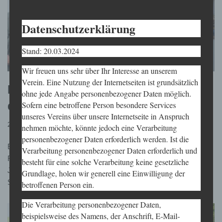
Datenschutzerklärung
Stand: 20.03.2024
Wir freuen uns sehr über Ihr Interesse an unserem
Verein. Eine Nutzung der Internetseiten ist grundsätzlich
Ehrung auf dem dem Vereinsfest
ohne jede Angabe personenbezogener Daten möglich.
des 1. DKV
Sofern eine betroffene Person besondere Services
unseres Vereins über unsere Internetseite in Anspruch
24. Juni 2024
nehmen möchte, könnte jedoch eine Verarbeitung
personenbezogener Daten erforderlich werden. Ist die
Eine große Ehre für unsere Jugendwartin. Saskia Vith wurde im
Verarbeitung personenbezogener Daten erforderlich und
Rahmen einer Ehrungsveranstaltung für 20 Jahre aktive
besteht für eine solche Verarbeitung keine gesetzliche
Jugendarbeit ausgezeichnet!Sie erhielt die Sportehrennadel in
Grundlage, holen wir generell eine Einwilligung der
Silber des…
Weiterlesen »
betroffenen Person ein.
Die Verarbeitung personenbezogener Daten,
beispielsweise des Namens, der Anschrift, E-Mail-