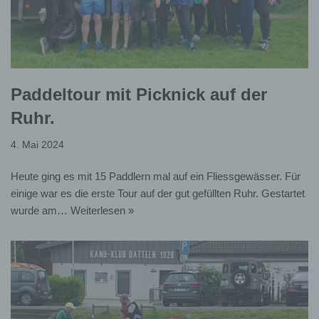
zur Erfüllung rechtlicher Pflichten (Artikel 6 (1) (c)
DSGVO), oder
zur Wahrung berechtigter Interessen des
KKD
unter
Abwägung der schützenswerten Interessen der
Betroffenen (Artikel 6 (1) (f) DSGVO).
Paddeltour mit Picknick auf der
haben Sie im Einzelfall ausdrücklich Ihre Einwilligung in
Ruhr.
die Verarbeitung Ihrer personenbezogenen Daten
erteilt, ist diese Einwilligung die Rechtsgrundlage für die
4. Mai 2024
Verarbeitung (Artikel 6 (1) (a) DSGVO).
Heute ging es mit 15 Paddlern mal auf ein Fliessgewässer. Für
Der
KKD
verwaltet die Mitgliederdaten gemeinsam mit
dem DKV gem. Art. 26 DSGVO.
einige war es die erste Tour auf der gut gefüllten Ruhr. Gestartet
wurde am…
Weiterlesen »
2. Übermittlung und
Weitergabe der
personenbezogenen Daten