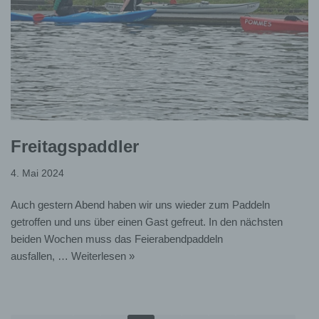
Der
KKD
übermittelt Ihre personenbezogenen
Daten im Rahmen des berechtigten Interesses
gegebenenfalls an:
andere Dienstleister
sonstige Empfänger, wie z.B. Steuer- und
Rechtsberater, Gerichte, Anbieter von Versicherungs-
und Vorsorgeleistungen oder Geschäftspartnern, die im
Freitagspaddler
Rahmen der Vereinstätigkeit aktiv werden,
4. Mai 2024
IT-Dienstleister, Lettershop Betreiber etc.
Auch gestern Abend haben wir uns wieder zum Paddeln
3. Speicherfristen
getroffen und uns über einen Gast gefreut. In den nächsten
beiden Wochen muss das Feierabendpaddeln
ausfallen, …
Weiterlesen »
Soweit bei der Erhebung keine ausdrückliche
Speicherdauer angegeben wird, werden Ihre
personenbezogenen Daten gelöscht, wenn diese
nicht mehr zur Erfüllung des Zweckes der