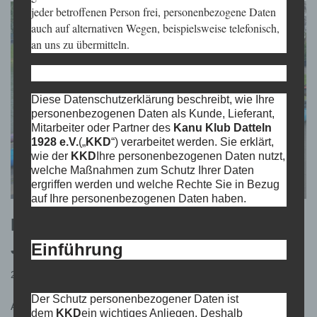
jeder betroffenen Person frei, personenbezogene Daten
auch auf alternativen Wegen, beispielsweise telefonisch,
an uns zu übermitteln.
Diese Datenschutzerklärung beschreibt, wie Ihre
personenbezogenen Daten als Kunde, Lieferant,
Mitarbeiter oder Partner des
Kanu Klub Datteln
1928 e.V.
(„
KKD
“) verarbeitet werden. Sie erklärt,
wie der
KKD
Ihre personenbezogenen Daten nutzt,
welche Maßnahmen zum Schutz Ihrer Daten
ergriffen werden und welche Rechte Sie in Bezug
auf Ihre personenbezogenen Daten haben.
Eindrücke vom Kinder- und
Jugendtreff
Einführung
22. Mai 2024
Der Schutz personenbezogener Daten ist
Am heutigen Mittwoch fand das Treffen der Jugendgruppe bei
dem
KKD
ein wichtiges Anliegen. Deshalb