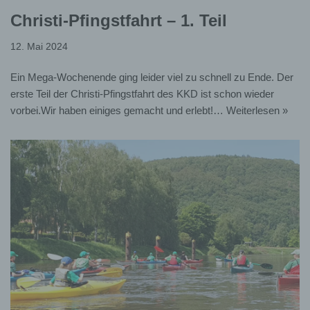
Christi-Pfingstfahrt – 1. Teil
Meldung der Mitglieder Daten an den DKV und an die
Landesverbände
12. Mai 2024
Ein Mega-Wochenende ging leider viel zu schnell zu Ende. Der
Für die oben genannten Zwecke verarbeitet
der
KKD
personenbezogene Daten, die Sie selbst
erste Teil der Christi-Pfingstfahrt des KKD ist schon wieder
zur Verfügung gestellt haben oder die im
vorbei.Wir haben einiges gemacht und erlebt!…
Weiterlesen »
Zusammenhang mit Ihrer Mitgliedschaft bei uns
anfallen. Es handelt sich hierbei um folgende
Datenkategorien:
Mitgliedsnummer
Personendaten
Adressdaten
Nationalität