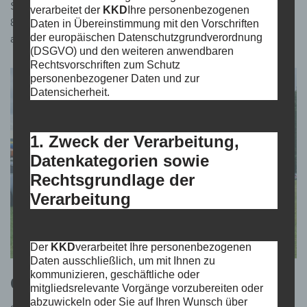
Sonnenschein auf dem Dortmund-Ems-Kanal statt. Neben den
verarbeitet der
KKD
Ihre personenbezogenen
8 Kindern und Jugendlichen des Vereins hatten sich
Daten in Übereinstimmung mit den Vorschriften
der europäischen Datenschutzgrundverordnung
auch…
Weiterlesen »
(DSGVO) und den weiteren anwendbaren
Rechtsvorschriften zum Schutz
personenbezogener Daten und zur
Datensicherheit.
1. Zweck der Verarbeitung,
Datenkategorien sowie
Rechtsgrundlage der
Verarbeitung
Der
KKD
verarbeitet Ihre personenbezogenen
Daten ausschließlich, um mit Ihnen zu
kommunizieren, geschäftliche oder
Christi-Pfingstfahrt 2. Teil
mitgliedsrelevante Vorgänge vorzubereiten oder
abzuwickeln oder Sie auf Ihren Wunsch über